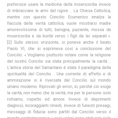
preferisce usare la medicina della misericordia invece
di imbracciare le armi del rigore … La Chiesa Cattolica,
mentre con questo Concilio Ecumenico innalza la
fiaccola della verità cattolica, vuole mostrarsi madre
amorevolissima di tutti, benigna, paziente, mossa da
misericordia e da bontà verso i figli da lei separati ».
[2] Sullo stesso orizzonte, si poneva anche il beato
Paolo VI, che si esprimeva così a conclusione del
Concilio: « Vogliamo piuttosto notare come la religione
del nostro Concilio sia stata principalmente la carità …
L’antica storia del Samaritano è stata il paradigma della
spiritualità del Concilio … Una corrente di affetto e di
ammirazione si è riversata dal Concilio sul mondo
umano moderno. Riprovati gli errori, sì; perché ciò esige
la carità, non meno che la verità; ma per le persone solo
richiamo, rispetto ed amore. Invece di deprimenti
diagnosi, incoraggianti rimedi; invece di funesti presagi,
messaggi di fiducia sono partiti dal Concilio verso il