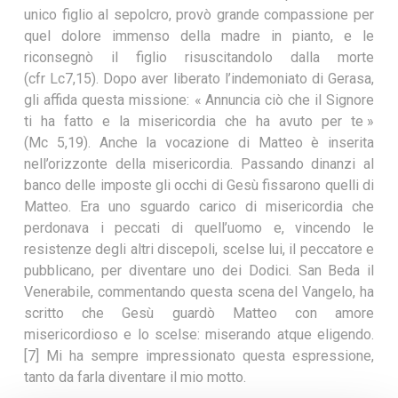
unico figlio al sepolcro, provò grande compassione per
quel dolore immenso della madre in pianto, e le
riconsegnò il figlio risuscitandolo dalla morte
(cfr Lc7,15). Dopo aver liberato l’indemoniato di Gerasa,
gli affida questa missione: « Annuncia ciò che il Signore
ti ha fatto e la misericordia che ha avuto per te »
(Mc 5,19). Anche la vocazione di Matteo è inserita
nell’orizzonte della misericordia. Passando dinanzi al
banco delle imposte gli occhi di Gesù fissarono quelli di
Matteo. Era uno sguardo carico di misericordia che
perdonava i peccati di quell’uomo e, vincendo le
resistenze degli altri discepoli, scelse lui, il peccatore e
pubblicano, per diventare uno dei Dodici. San Beda il
Venerabile, commentando questa scena del Vangelo, ha
scritto che Gesù guardò Matteo con amore
misericordioso e lo scelse: miserando atque eligendo.
[7] Mi ha sempre impressionato questa espressione,
tanto da farla diventare il mio motto.