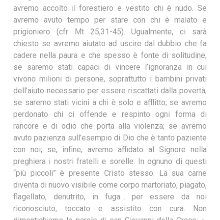
avremo accolto il forestiero e vestito chi è nudo. Se
avremo avuto tempo per stare con chi è malato e
prigioniero (cfr Mt 25,31-45). Ugualmente, ci sarà
chiesto se avremo aiutato ad uscire dal dubbio che fa
cadere nella paura e che spesso è fonte di solitudine;
se saremo stati capaci di vincere l’ignoranza in cui
vivono milioni di persone, soprattutto i bambini privati
dell’aiuto necessario per essere riscattati dalla povertà;
se saremo stati vicini a chi è solo e afflitto; se avremo
perdonato chi ci offende e respinto ogni forma di
rancore e di odio che porta alla violenza; se avremo
avuto pazienza sull’esempio di Dio che è tanto paziente
con noi; se, infine, avremo affidato al Signore nella
preghiera i nostri fratelli e sorelle. In ognuno di questi
“più piccoli” è presente Cristo stesso. La sua carne
diventa di nuovo visibile come corpo martoriato, piagato,
flagellato, denutrito, in fuga… per essere da noi
riconosciuto, toccato e assistito con cura. Non