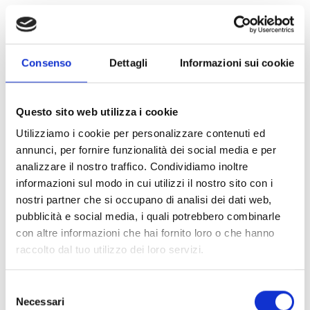
9. Nelle parabole dedicate alla misericordia, Gesù rivela
la natura di Dio come quella di un Padre che non si dà
mai per vinto fino a quando non ha dissolto il peccato e
vinto il rifiuto, con la compassione e la misericordia.
Consenso
Dettagli
Informazioni sui cookie
Conosciamo queste parabole, tre in particolare: quelle
della pecora smarrita e della moneta perduta, e quella
del padre e i due figli (cfr Lc 15,1-32). In queste
Questo sito web utilizza i cookie
parabole, Dio viene sempre presentato come colmo di
Utilizziamo i cookie per personalizzare contenuti ed
gioia, soprattutto quando perdona. In esse troviamo il
annunci, per fornire funzionalità dei social media e per
nucleo del Vangelo e della nostra fede, perché la
analizzare il nostro traffico. Condividiamo inoltre
misericordia è presentata come la forza che tutto vince,
informazioni sul modo in cui utilizzi il nostro sito con i
che riempie il cuore di amore e che consola con il
nostri partner che si occupano di analisi dei dati web,
perdono.
pubblicità e social media, i quali potrebbero combinarle
con altre informazioni che hai fornito loro o che hanno
Da un’altra parabola, inoltre, ricaviamo un insegnamento
raccolto dal tuo utilizzo dei loro servizi.
per il nostro stile di vita cristiano. Provocato dalla
domanda di Pietro su quante volte fosse necessario
Selezione
perdonare, Gesù rispose: « Non ti dico fino a sette volte,
Necessari
del
ma fino a settanta volte sette » (Mt 18,22), e raccontò la