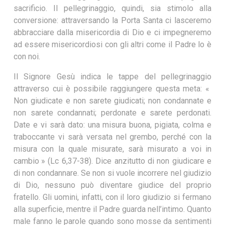
sacrificio. Il pellegrinaggio, quindi, sia stimolo alla
conversione: attraversando la Porta Santa ci lasceremo
abbracciare dalla misericordia di Dio e ci impegneremo
ad essere misericordiosi con gli altri come il Padre lo è
con noi.
Il Signore Gesù indica le tappe del pellegrinaggio
attraverso cui è possibile raggiungere questa meta: «
Non giudicate e non sarete giudicati; non condannate e
non sarete condannati; perdonate e sarete perdonati.
Date e vi sarà dato: una misura buona, pigiata, colma e
traboccante vi sarà versata nel grembo, perché con la
misura con la quale misurate, sarà misurato a voi in
cambio » (Lc 6,37-38). Dice anzitutto di non giudicare e
di non condannare. Se non si vuole incorrere nel giudizio
di Dio, nessuno può diventare giudice del proprio
fratello. Gli uomini, infatti, con il loro giudizio si fermano
alla superficie, mentre il Padre guarda nell’intimo. Quanto
male fanno le parole quando sono mosse da sentimenti