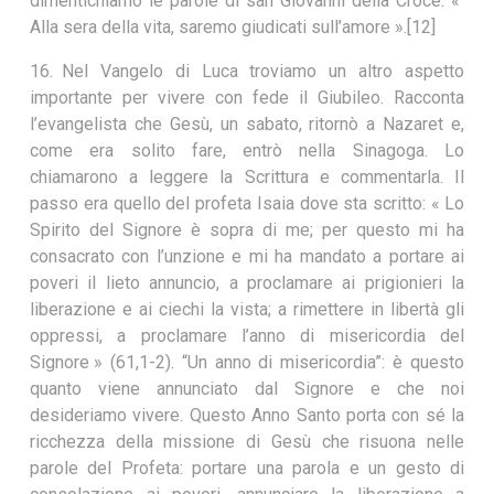
dimentichiamo le parole di san Giovanni della Croce: «
Alla sera della vita, saremo giudicati sull’amore ».[12]
16. Nel Vangelo di Luca troviamo un altro aspetto
importante per vivere con fede il Giubileo. Racconta
l’evangelista che Gesù, un sabato, ritornò a Nazaret e,
come era solito fare, entrò nella Sinagoga. Lo
chiamarono a leggere la Scrittura e commentarla. Il
passo era quello del profeta Isaia dove sta scritto: « Lo
Spirito del Signore è sopra di me; per questo mi ha
consacrato con l’unzione e mi ha mandato a portare ai
poveri il lieto annuncio, a proclamare ai prigionieri la
liberazione e ai ciechi la vista; a rimettere in libertà gli
oppressi, a proclamare l’anno di misericordia del
Signore » (61,1-2). “Un anno di misericordia”: è questo
quanto viene annunciato dal Signore e che noi
desideriamo vivere. Questo Anno Santo porta con sé la
ricchezza della missione di Gesù che risuona nelle
parole del Profeta: portare una parola e un gesto di