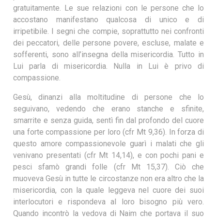
gratuitamente. Le sue relazioni con le persone che lo
accostano manifestano qualcosa di unico e di
irripetibile. I segni che compie, soprattutto nei confronti
dei peccatori, delle persone povere, escluse, malate e
sofferenti, sono all’insegna della misericordia. Tutto in
Lui parla di misericordia. Nulla in Lui è privo di
compassione.
Gesù, dinanzi alla moltitudine di persone che lo
seguivano, vedendo che erano stanche e sfinite,
smarrite e senza guida, sentì fin dal profondo del cuore
una forte compassione per loro (cfr Mt 9,36). In forza di
questo amore compassionevole guarì i malati che gli
venivano presentati (cfr Mt 14,14), e con pochi pani e
pesci sfamò grandi folle (cfr Mt 15,37). Ciò che
muoveva Gesù in tutte le circostanze non era altro che la
misericordia, con la quale leggeva nel cuore dei suoi
interlocutori e rispondeva al loro bisogno più vero.
Quando incontrò la vedova di Naim che portava il suo