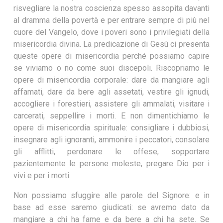
risvegliare la nostra coscienza spesso assopita davanti
al dramma della povertà e per entrare sempre di più nel
cuore del Vangelo, dove i poveri sono i privilegiati della
misericordia divina. La predicazione di Gesù ci presenta
queste opere di misericordia perché possiamo capire
se viviamo o no come suoi discepoli. Riscopriamo le
opere di misericordia corporale: dare da mangiare agli
affamati, dare da bere agli assetati, vestire gli ignudi,
accogliere i forestieri, assistere gli ammalati, visitare i
carcerati, seppellire i morti. E non dimentichiamo le
opere di misericordia spirituale: consigliare i dubbiosi,
insegnare agli ignoranti, ammonire i peccatori, consolare
gli afflitti, perdonare le offese, sopportare
pazientemente le persone moleste, pregare Dio per i
vivi e per i morti.
Non possiamo sfuggire alle parole del Signore: e in
base ad esse saremo giudicati: se avremo dato da
mangiare a chi ha fame e da bere a chi ha sete. Se