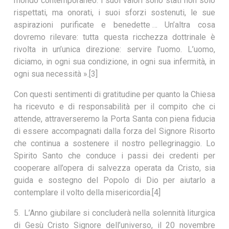
mondo contemporaneo: i suoi valori sono stati non solo
rispettati, ma onorati, i suoi sforzi sostenuti, le sue
aspirazioni purificate e benedette … Un’altra cosa
dovremo rilevare: tutta questa ricchezza dottrinale è
rivolta in un’unica direzione: servire l’uomo. L’uomo,
diciamo, in ogni sua condizione, in ogni sua infermità, in
ogni sua necessità ».[3]
Con questi sentimenti di gratitudine per quanto la Chiesa
ha ricevuto e di responsabilità per il compito che ci
attende, attraverseremo la Porta Santa con piena fiducia
di essere accompagnati dalla forza del Signore Risorto
che continua a sostenere il nostro pellegrinaggio. Lo
Spirito Santo che conduce i passi dei credenti per
cooperare all’opera di salvezza operata da Cristo, sia
guida e sostegno del Popolo di Dio per aiutarlo a
contemplare il volto della misericordia.[4]
5. L’Anno giubilare si concluderà nella solennità liturgica
di Gesù Cristo Signore dell’universo, il 20 novembre