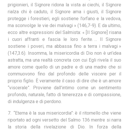
prigionieri, il Signore ridona la vista ai ciechi, il Signore
rialza chi è caduto, il Signore ama i giusti, il Signore
protegge i forestieri, egli sostiene l’orfano e la vedova,
ma sconvolge le vie dei malvagi » (146,7-9). E da ultimo,
ecco altre espressioni del Salmista: « [Il Signore] risana
i cuori affranti e fascia le loro ferite. … Il Signore
sostiene i poveri, ma abbassa fino a terra i malvagi »
(147,3.6). Insomma, la misericordia di Dio non è un’idea
astratta, ma una realtà concreta con cui Egli rivela il suo
amore come quello di un padre e di una madre che si
commuovono fino dal profondo delle viscere per il
proprio figlio. È veramente il caso di dire che è un amore
“viscerale”. Proviene dall’intimo come un sentimento
profondo, naturale, fatto di tenerezza e di compassione,
di indulgenza e di perdono.
7. “Eterna è la sua misericordia”: è il ritornello che viene
riportato ad ogni versetto del Salmo 136 mentre si narra
la storia della rivelazione di Dio. In forza della