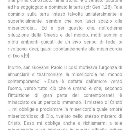
mai prima conosciuto nella storia, è diventato padrone
ed ha soggiogato e dominato la terra (cfr Gen 1,28). Tale
dominio sulla terra, inteso talvolta unilateralmente e
superficialmente, sembra che non lasci spazio alla
misericordia … Ed è per questo che, nell’odierna
situazione della Chiesa e del mondo, molti uomini e
molti ambienti guidati da un vivo senso di fede si
rivolgono, direi, quasi spontaneamente alla misericordia
di Dio ».[9]
Inoltre, san Giovanni Paolo II così motivava l’urgenza di
annunciare e testimoniare la misericordia nel mondo
contemporaneo: « Essa è dettata dall’amore verso
l’uomo, verso tutto ciò che è umano e che, secondo
l’intuizione di gran parte dei contemporanei, è
minacciato da un pericolo immenso. Il mistero di Cristo
… mi obbliga a proclamare la misericordia quale amore
misericordioso di Dio, rivelato nello stesso mistero di
Cristo. Esso mi obbliga anche a richiamarmi a tale