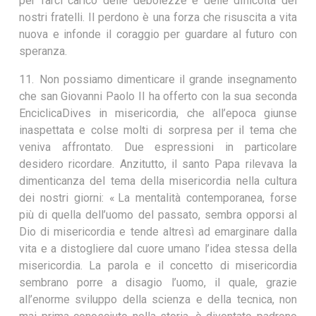
per farci carico delle debolezze e delle difficoltà dei
nostri fratelli. Il perdono è una forza che risuscita a vita
nuova e infonde il coraggio per guardare al futuro con
speranza.
11. Non possiamo dimenticare il grande insegnamento
che san Giovanni Paolo II ha offerto con la sua seconda
EnciclicaDives in misericordia, che all’epoca giunse
inaspettata e colse molti di sorpresa per il tema che
veniva affrontato. Due espressioni in particolare
desidero ricordare. Anzitutto, il santo Papa rilevava la
dimenticanza del tema della misericordia nella cultura
dei nostri giorni: « La mentalità contemporanea, forse
più di quella dell’uomo del passato, sembra opporsi al
Dio di misericordia e tende altresì ad emarginare dalla
vita e a distogliere dal cuore umano l’idea stessa della
misericordia. La parola e il concetto di misericordia
sembrano porre a disagio l’uomo, il quale, grazie
all’enorme sviluppo della scienza e della tecnica, non